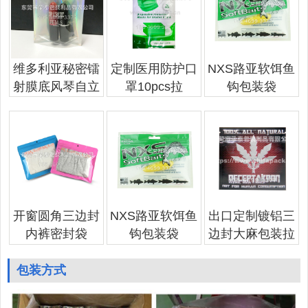
维多利亚秘密镭
定制医用防护口
NXS路亚软饵鱼
射膜底风琴自立
罩10pcs拉
钩包装袋
开窗圆角三边封
NXS路亚软饵鱼
出口定制镀铝三
内裤密封袋
钩包装袋
边封大麻包装拉
包装方式