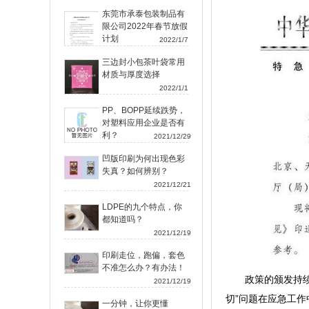
东莞市承泰包装制品有
限公司2022年春节放假
计划
2022/1/7
三边封小包茶叶袋常用
材质与厚度选择
2022/1/1
PP、BOPP延续跌势，
对塑料应用企业是否有
利？
2021/12/29
凹版印刷为何出现色彩
失真？如何辨别？
2021/12/21
LDPE的九个特点，你
都知道吗？
2021/12/19
印刷走位，跑偏，套色
不准怎么办？有办法！
政策的颁发持
2021/12/19
切”问题在应急工
一分钟，让你更懂