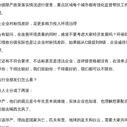
分级限产政策落实情况进行督查，重点区域每个城市都有强化监督帮扶工
况。
让企业对标找差距，花更多精力投入环境治理
会有疑问，在改善环境质量的同时，难道不要考虑大家经济发展吗？环保
、C绩效分级实际也是让企业对标找差距。如果能从C级提到B级，企业减
理。
定还有不符合要求、不达标甚至是违法企业，连评级资格都没有，在清单
停你；干得比较好，我们鼓励你；干得最好的，我们都可以不限你。
装行业朋友们怎么看？
业人士分成了两派：
停产，他们的观点是今年生意本就难做，实体企业也知道、也理解想要配
只能去喝西北风了。
应该停产。理由是国家兴亡，匹夫有责。地球的蓝天和白云，需要大家共