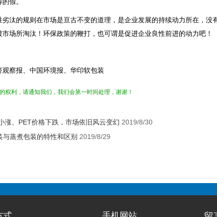
得的假。
胜劣汰的规则在市场是亘古不变的道理，是企业发展的持续动力所在，没
被市场所淘汰！环保政策的鞭打，也可谓是促进企业良性前进的动力吧！
济观察报、中国环境报、华印软包装
的权利，请通知我们，我们会第一时间处理，谢谢！
格小涨、PET价格下跌，市场依旧风云变幻
2019/8/30
装与蒸煮包装的特性和区别
2019/8/29
方式
手机网站
留