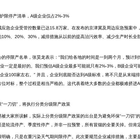
炉限停产清单，A级企业仅占2%-3%
域应急企业受管控数量已达15.8万家。在发布的京津冀及周边应急预案
10%、20%、30%，减排措施从以前的提高治污效率、减少生产时长
心的停限产名单，张昊龙表示：“我们给各地的时间是一到两个月，预计到
业一定是最好的。我们预估A级企业最多可能就只有2%-3%，B级企业可能
企业100家左右。” 并且，企业到底能否达到A级标准，将不只是从末
方位对标，整个过程是相当严格的。这代表着绝大多数的企业都极难挤进A
！
“一刀切”，将执行分类分级限产政策
易被大家所误解，实际上分类分级限产政策的出台是为避免环保“一刀切”
而是轮流停产、季度性停产，并非一拉预警，所有冒烟的全要关掉。但肯
很明确，只是在重污染天气期间限停产。此次要规范企业减排措施，主要