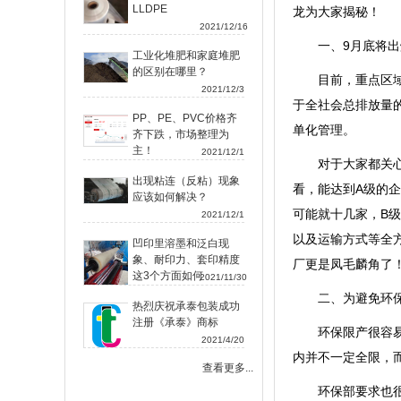
LLDPE
龙为大家揭秘！
2021/12/16
一、9月底将出
工业化堆肥和家庭堆肥
的区别在哪里？
目前，重点区
2021/12/3
于全社会总排放量的
PP、PE、PVC价格齐
单化管理。
齐下跌，市场整理为
主！
2021/12/1
对于大家都关
出现粘连（反粘）现象
看，能达到A级的企
应该如何解决？
可能就十几家，B级
2021/12/1
以及运输方式等全
凹印里溶墨和泛白现
象、耐印力、套印精度
厂更是凤毛麟角了
这3个方面如何
2021/11/30
二、为避免环保
热烈庆祝承泰包装成功
注册《承泰》商标
环保限产很容
2021/4/20
内并不一定全限，
查看更多...
环保部要求也